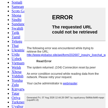
Somali
Samoan
Scots Gaelic
Shona
Sindhi
Sundanese
Swahili
Tajik
Tamil
Telugu
Thai
Ukrainian
Urdu
Uzbek
Vietnamese
Welsh
Xhosa
Yiddish
Yoruba
Zulu
Kinyarwanda
Tatar
Oriya
Turkmen
Uyghur