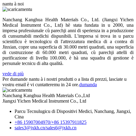
nantu à noi
Nanchang Kanghua Health Materials Co., Ltd. (Jiangxi Yichen
Medical Instrument Co., Ltd) hè stata fundata in u 2000, una
impresa prufessiunale cù parechji anni di sperienza in a pruduzzione
di cunsumabili medichi dispunibili. L'impresa si trova in u parcu
scientificu è tecnologicu di l'attrezzatura medica di a contea di
Jinxian, copre una superficia di 30.000 metri quadrati, una superficia
di custruzzione di 60.000 metri quadrati, cù parechji attelli di
purificazione di livellu 100.000, è hà una squadra di gestione è
persunale tecnicu di alta qualità.
vede di più
Per dumande nantu à i nostri prudutti o a lista di prezzi, lasciate u
vostru email è vi cuntatteremu in 24 ore.
dumanda
Nanchang Kanghua Health Materials Co.,Ltd
Jiangxi Yichen Medical Instrument Co., Ltd
Parcu Tecnulugicu di Dispositivi Medici, Nanchang, Jiangxi,
Cina
+86 15907004970/
+86 15397911825
sales3@jxkh.cn/
sales6@jxkh.cn