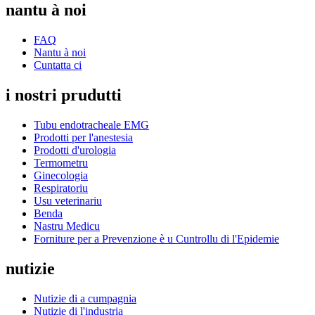
nantu à noi
FAQ
Nantu à noi
Cuntatta ci
i nostri prudutti
Tubu endotracheale EMG
Prodotti per l'anestesia
Prodotti d'urologia
Termometru
Ginecologia
Respiratoriu
Usu veterinariu
Benda
Nastru Medicu
Forniture per a Prevenzione è u Cuntrollu di l'Epidemie
nutizie
Nutizie di a cumpagnia
Nutizie di l'industria