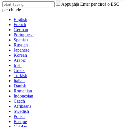
Appughjà Enter per circà o ESC
per chjude
English
French
German
Portuguese
Spanish
Russian
Japanese
Korean
Arabic
Irish
Greek
Turkish
Italian
Danish
Romanian
Indonesian
Czech
Afrikaans
Swedish
Polish
Basque
Catalan