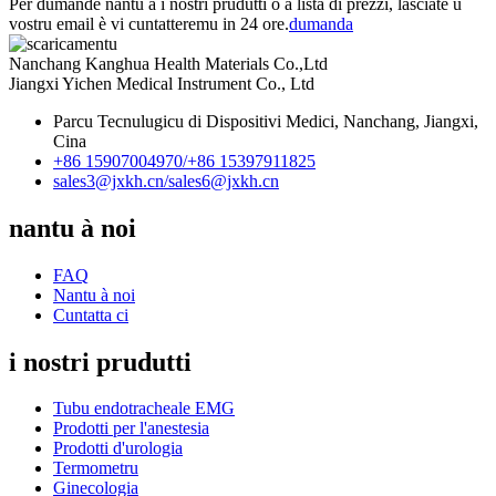
Per dumande nantu à i nostri prudutti o a lista di prezzi, lasciate u
vostru email è vi cuntatteremu in 24 ore.
dumanda
Nanchang Kanghua Health Materials Co.,Ltd
Jiangxi Yichen Medical Instrument Co., Ltd
Parcu Tecnulugicu di Dispositivi Medici, Nanchang, Jiangxi,
Cina
+86 15907004970/
+86 15397911825
sales3@jxkh.cn/
sales6@jxkh.cn
nantu à noi
FAQ
Nantu à noi
Cuntatta ci
i nostri prudutti
Tubu endotracheale EMG
Prodotti per l'anestesia
Prodotti d'urologia
Termometru
Ginecologia