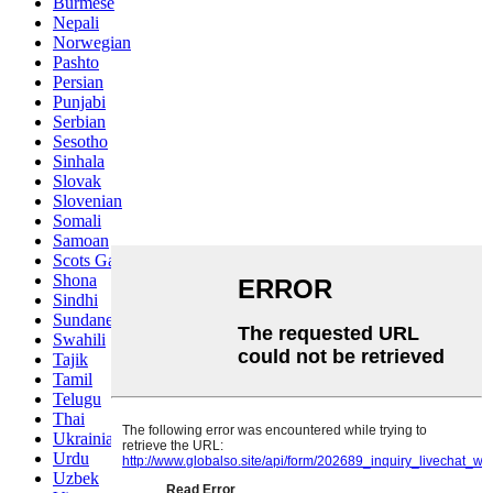
Burmese
Nepali
Norwegian
Pashto
Persian
Punjabi
Serbian
Sesotho
Sinhala
Slovak
Slovenian
Somali
Samoan
Scots Gaelic
Shona
Sindhi
Sundanese
Swahili
Tajik
Tamil
Telugu
Thai
Ukrainian
Urdu
Uzbek