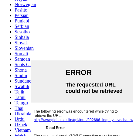
Norwegian
Pashto
Persian
Punjabi
Serbian
Sesotho
Sinhala
Slovak
Slovenian
Somali
Samoan
Scots Gaelic
Shona
Sindhi
Sundanese
Swahili
Tajik
Tamil
Telugu
Thai
Ukrainian
Urdu
Uzbek
Vietnamese
Welsh