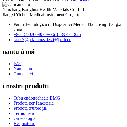
Nanchang Kanghua Health Materials Co.,Ltd
Jiangxi Yichen Medical Instrument Co., Ltd
Parcu Tecnulugicu di Dispositivi Medici, Nanchang, Jiangxi,
Cina
+86 15907004970/
+86 15397911825
sales3@jxkh.cn/
sales6@jxkh.cn
nantu à noi
FAQ
Nantu à noi
Cuntatta ci
i nostri prudutti
Tubu endotracheale EMG
Prodotti per l'anestesia
Prodotti d'urologia
Termometru
Ginecologia
Respiratoriu