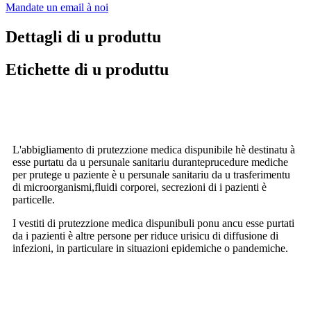
Mandate un email à noi
Dettagli di u produttu
Etichette di u produttu
Scopu previstu
L'abbigliamento di prutezzione medica dispunibile hè destinatu à
esse purtatu da u persunale sanitariu durante
prucedure mediche
per prutege u paziente è u persunale sanitariu da u trasferimentu
di microorganismi,
fluidi corporei, secrezioni di i pazienti è
particelle.
I vestiti di prutezzione medica dispunibuli ponu ancu esse purtati
da i pazienti è altre persone per riduce u
risicu di diffusione di
infezioni, in particulare in situazioni epidemiche o pandemiche.
Specificazione