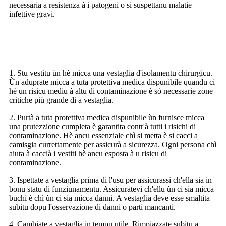
necessaria a resistenza à i patogeni o si suspettanu malatie
infettive gravi.
Precauzioni è Avvertimenti
1. Stu vestitu ùn hè micca una vestaglia d'isolamentu chirurgicu.
Ùn aduprate micca a tuta protettiva medica dispunibile quandu ci
hè un risicu mediu à altu di contaminazione è sò necessarie zone
critiche più grande di a vestaglia.
2. Purtà a tuta protettiva medica dispunibile ùn furnisce micca
una prutezzione cumpleta è garantita contr'à tutti i risichi di
contaminazione. Hè ancu essenziale chì si metta è si cacci a
camisgia currettamente per assicurà a sicurezza. Ogni persona chì
aiuta à caccià i vestiti hè ancu esposta à u risicu di
contaminazione.
3. Ispettate a vestaglia prima di l'usu per assicurassi ch'ella sia in
bonu statu di funziunamentu. Assicuratevi ch'ellu ùn ci sia micca
buchi è chì ùn ci sia micca danni. A vestaglia deve esse smaltita
subitu dopu l'osservazione di danni o parti mancanti.
4. Cambiate a vestaglia in tempu utile. Rimpiazzate subitu a