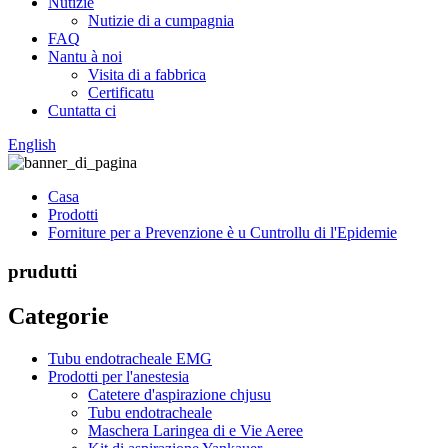
Nutizie
Nutizie di a cumpagnia
FAQ
Nantu à noi
Visita di a fabbrica
Certificatu
Cuntatta ci
English
Casa
Prodotti
Forniture per a Prevenzione è u Cuntrollu di l'Epidemie
prudutti
Categorie
Tubu endotracheale EMG
Prodotti per l'anestesia
Catetere d'aspirazione chjusu
Tubu endotracheale
Maschera Laringea di e Vie Aeree