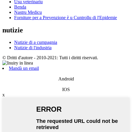
Usu veterinariu
Benda
Nastru Medicu
Forniture per a Prevenzione è u Cuntrollu di l'Epidemie
nutizie
Nutizie di a cumpagnia
Nutizie di l'industria
© Dritti d'autore - 2010-2021: Tutti i diritti riservati.
Mandà un email
Android
IOS
x