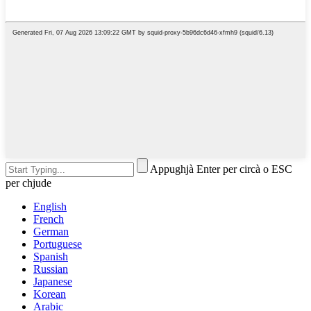
Appughjà Enter per circà o ESC
per chjude
English
French
German
Portuguese
Spanish
Russian
Japanese
Korean
Arabic