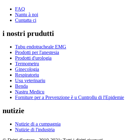
FAQ
Nantu à noi
Cuntatta ci
i nostri prudutti
Tubu endotracheale EMG
Prodotti per l'anestesia
Prodotti d'urologia
Termometru
Ginecologia
Respiratoriu
Usu veterinariu
Benda
Nastru Medicu
Forniture per a Prevenzione è u Cuntrollu di l'Epidemie
nutizie
Nutizie di a cumpagnia
Nutizie di l'industria