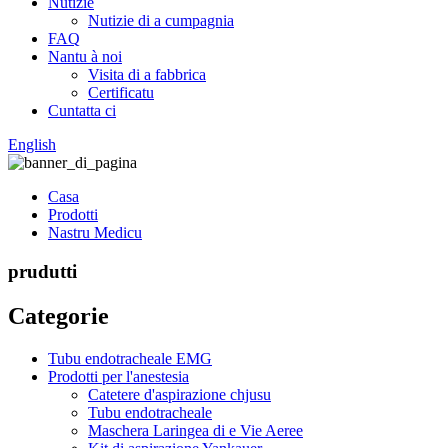
Nutizie
Nutizie di a cumpagnia
FAQ
Nantu à noi
Visita di a fabbrica
Certificatu
Cuntatta ci
English
Casa
Prodotti
Nastru Medicu
prudutti
Categorie
Tubu endotracheale EMG
Prodotti per l'anestesia
Catetere d'aspirazione chjusu
Tubu endotracheale
Maschera Laringea di e Vie Aeree