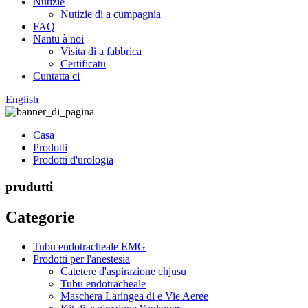
Nutizie
Nutizie di a cumpagnia
FAQ
Nantu à noi
Visita di a fabbrica
Certificatu
Cuntatta ci
English
Casa
Prodotti
Prodotti d'urologia
prudutti
Categorie
Tubu endotracheale EMG
Prodotti per l'anestesia
Catetere d'aspirazione chjusu
Tubu endotracheale
Maschera Laringea di e Vie Aeree