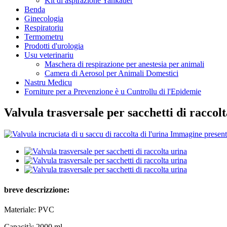
Kit di aspirazione Yankauer
Benda
Ginecologia
Respiratoriu
Termometru
Prodotti d'urologia
Usu veterinariu
Maschera di respirazione per anestesia per animali
Camera di Aerosol per Animali Domestici
Nastru Medicu
Forniture per a Prevenzione è u Cuntrollu di l'Epidemie
Valvula trasversale per sacchetti di raccol
breve descrizzione:
Materiale: PVC
Capacità: 2000 ml