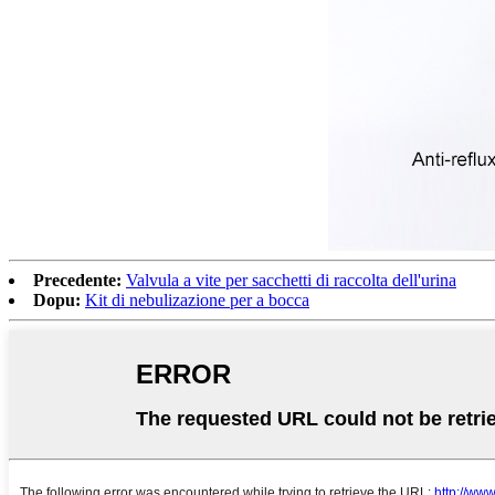
Precedente:
Valvula a vite per sacchetti di raccolta dell'urina
Dopu:
Kit di nebulizazione per a bocca