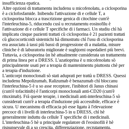
insufficienza epatica.
Altre opzioni di trattamentu includenu u micofenolatu, a ciclosporina
è a ciclofosfamide. Inibendu l'attivazione di e cellule T, a
ciclosporina blocca a trascrizione genica di citochine cum'è
l'interleuchina-5, riducendu cusì u recrutamentu eosinofilu è
l'attivazione di e cellule T specifiche di i farmaci. Un studiu chì hà
implicatu cinque pazienti trattati cù ciclosporina è 21 pazienti trattati
cù glucocorticoidi sistemichi hà dimustratu chì l'usu di ciclosporina
era assuciatu à tassi più bassi di progressione di a malattia, misure
cliniche è di laburatoriu migliorate è sughjorni ospedalieri più brevi.
Tuttavia, a ciclosporina ùn hè attualmente cunsiderata un trattamentu
di prima linea per a DRESS. L'azatioprina è u micofenolatu sò
principalmente usati per a terapia di mantenimentu piuttostu chè per
a terapia d'induzione.
L'anticorpi monoclonali sò stati aduprati per trattà u DRESS. Quessi
includenu Mepolizumab, Ralizumab è benazumab chì bloccanu
l'interleuchina-5 è u so asse receptore, l'inibitori di Janus chinasi
(cum'è tofacitinib) è l'anticorpi monoclonali anti-CD20 (cum'è
rituximab). Frà queste terapie, i medicinali anti-interleuchina-5 sò
cunsiderati cum'è a terapia d'induzione più accessibile, efficace è
sicura. U mecanismu di efficacia pò esse ligatu à l'elevazione
precoce di i livelli di interleuchina-5 in u DRESS, chì hè
generalmente induttu da cellule T specifiche di i medicinali.
L'interleuchina-5 hè u principale regulatore di l'eosinofili è hè
rispunsevule di a so crescita, differenziazione, recrutamentu,