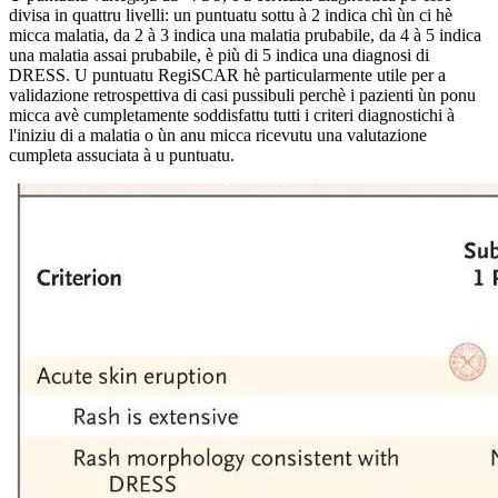
divisa in quattru livelli: un puntuatu sottu à 2 indica chì ùn ci hè
micca malatia, da 2 à 3 indica una malatia prubabile, da 4 à 5 indica
una malatia assai prubabile, è più di 5 indica una diagnosi di
DRESS. U puntuatu RegiSCAR hè particularmente utile per a
validazione retrospettiva di casi pussibuli perchè i pazienti ùn ponu
micca avè cumpletamente soddisfattu tutti i criteri diagnostichi à
l'iniziu di a malatia o ùn anu micca ricevutu una valutazione
cumpleta assuciata à u puntuatu.