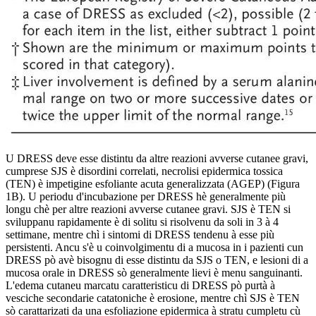
U DRESS deve esse distintu da altre reazioni avverse cutanee gravi,
cumprese SJS è disordini correlati, necrolisi epidermica tossica
(TEN) è impetigine esfoliante acuta generalizzata (AGEP) (Figura
1B). U periodu d'incubazione per DRESS hè generalmente più
longu chè per altre reazioni avverse cutanee gravi. SJS è TEN si
sviluppanu rapidamente è di solitu si risolvenu da soli in 3 à 4
settimane, mentre chì i sintomi di DRESS tendenu à esse più
persistenti. Ancu s'è u coinvolgimentu di a mucosa in i pazienti cun
DRESS pò avè bisognu di esse distintu da SJS o TEN, e lesioni di a
mucosa orale in DRESS sò generalmente lievi è menu sanguinanti.
L'edema cutaneu marcatu caratteristicu di DRESS pò purtà à
vesciche secondarie catatoniche è erosione, mentre chì SJS è TEN
sò carattarizati da una esfoliazione epidermica à stratu cumpletu cù