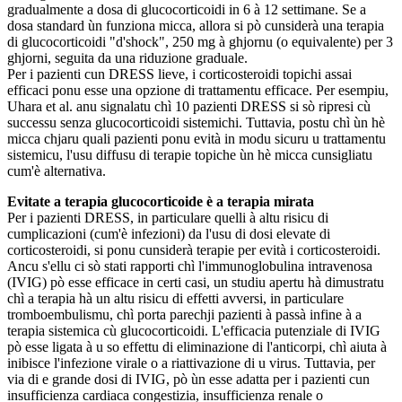
gradualmente a dosa di glucocorticoidi in 6 à 12 settimane. Se a
dosa standard ùn funziona micca, allora si pò cunsiderà una terapia
di glucocorticoidi "d'shock", 250 mg à ghjornu (o equivalente) per 3
ghjorni, seguita da una riduzione graduale.
Per i pazienti cun DRESS lieve, i corticosteroidi topichi assai
efficaci ponu esse una opzione di trattamentu efficace. Per esempiu,
Uhara et al. anu signalatu chì 10 pazienti DRESS si sò ripresi cù
successu senza glucocorticoidi sistemichi. Tuttavia, postu chì ùn hè
micca chjaru quali pazienti ponu evità in modu sicuru u trattamentu
sistemicu, l'usu diffusu di terapie topiche ùn hè micca cunsigliatu
cum'è alternativa.
Evitate a terapia glucocorticoide è a terapia mirata
Per i pazienti DRESS, in particulare quelli à altu risicu di
cumplicazioni (cum'è infezioni) da l'usu di dosi elevate di
corticosteroidi, si ponu cunsiderà terapie per evità i corticosteroidi.
Ancu s'ellu ci sò stati rapporti chì l'immunoglobulina intravenosa
(IVIG) pò esse efficace in certi casi, un studiu apertu hà dimustratu
chì a terapia hà un altu risicu di effetti avversi, in particulare
tromboembulismu, chì porta parechji pazienti à passà infine à a
terapia sistemica cù glucocorticoidi. L'efficacia putenziale di IVIG
pò esse ligata à u so effettu di eliminazione di l'anticorpi, chì aiuta à
inibisce l'infezione virale o a riattivazione di u virus. Tuttavia, per
via di e grande dosi di IVIG, pò ùn esse adatta per i pazienti cun
insufficienza cardiaca congestizia, insufficienza renale o