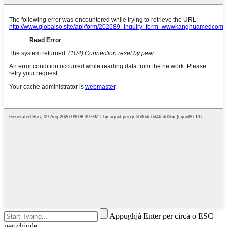
Appughjà Enter per circà o ESC
per chjude