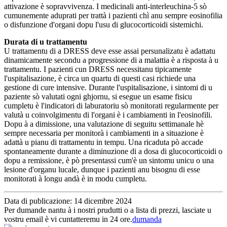
attivazione è sopravvivenza. I medicinali anti-interleuchina-5 sò
cumunemente aduprati per trattà i pazienti chì anu sempre eosinofilia
o disfunzione d'organi dopu l'usu di glucocorticoidi sistemichi.
Durata di u trattamentu
U trattamentu di a DRESS deve esse assai persunalizatu è adattatu
dinamicamente secondu a progressione di a malattia è a risposta à u
trattamentu. I pazienti cun DRESS necessitanu tipicamente
l'uspitalisazione, è circa un quartu di questi casi richiede una
gestione di cure intensive. Durante l'uspitalisazione, i sintomi di u
paziente sò valutati ogni ghjornu, si esegue un esame fisicu
cumpletu è l'indicatori di laburatoriu sò monitorati regularmente per
valutà u coinvolgimentu di l'organi è i cambiamenti in l'eosinofili.
Dopu à a dimissione, una valutazione di seguitu settimanale hè
sempre necessaria per monitorà i cambiamenti in a situazione è
adattà u pianu di trattamentu in tempu. Una ricaduta pò accade
spontaneamente durante a diminuzione di a dosa di glucocorticoidi o
dopu a remissione, è pò presentassi cum'è un sintomu unicu o una
lesione d'organu lucale, dunque i pazienti anu bisognu di esse
monitorati à longu andà è in modu cumpletu.
Data di publicazione: 14 dicembre 2024
Per dumande nantu à i nostri prudutti o a lista di prezzi, lasciate u
vostru email è vi cuntatteremu in 24 ore.
dumanda