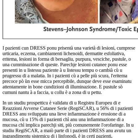
I pazienti cun DRESS ponu prisentà una varietà di lesioni, cumprese
urticaria, eczema, cambiamenti lichenoidi, dermatite esfoliativa,
eritema, lesioni in forma di bersagliu, purpura, vesciche, pustule, o
una cumminazione di queste. Parechje lesioni cutanee ponu esse
presenti in u listessu paziente à u listessu tempu o cambià cù u
prugressu di a malatia. In i pazienti cù a pelle più scura, l'eritema
precoce pò ùn esse micca percepibile, dunque deve esse esaminatu
attentamente in bone cundizioni di illuminazione. E pustule sò
cumuni nantu à a faccia, u collu è a zona di u pettu.
In un studiu prospetticu è validatu di u Registru Europeu di e
Reazzioni Avverse Cutanee Serie (RegiSCAR), u 56% di i pazienti
DRESS anu sviluppatu una lieve infiammazione è erosione di a
mucosa, cù u 15% di i pazienti chì anu una infiammazione di a
mucosa chì implica parechji siti, più comunemente l'orofaringe. In u
studiu RegiSCAR, a maiò parte di i pazienti DRESS anu avutu un
ingrandimentu sistemicu di i linfonodi, è in certi pazienti,