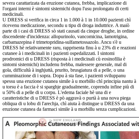
severa carattarizata da eruzione cutanea, frebba, implicazione di
l'organi interni è sintomi sistemichi dopu l'usu prolongatu di certi
medicinali.
U DRESS si verifica in circa 1 in 1.000 à 1 in 10.000 pazienti chì
ricevenu medicazione, secondu u tipu di droga induttrice. A maiò
parte di i casi di DRESS sò stati causati da cinque droghe, in ordine
discendente d'incidenza: allopurinolo, vancomicina, lamotrigina,
carbamazepina è trimetopridina-sulfametossazolo. Ancu s'è u
DRESS hè relativamente raru, rapprisenta finu à u 23% di e reazioni
cutanee à i medicinali in i pazienti ospedalizzati. I sintomi
prodromici di u DRESS (risposta à i medicinali cù eosinofilia è
sintomi sistemichi) includenu frebba, malessere generale, mal di
gola, difficultà à inghjuttà, prurito, brusgiatura di a pelle, o una
cumminazione di i sopra. Dopu à sta fase, i pazienti sviluppanu
spessu una eruzione cutanea simile à u morbillo chì principia nantu à
u torsu è a faccia è si sparghje gradualmente, coprendu infine più di
u 50% di a pelle di u corpu. L'edema faciale hè una di e
caratteristiche di u DRESS è pò aggravà o purtà à una nova piega
obliqua di u lobu di l'arechja, chì aiuta à distingue u DRESS da una
eruzione cutanea da farmaci simile à u morbillu senza cumplicazioni.