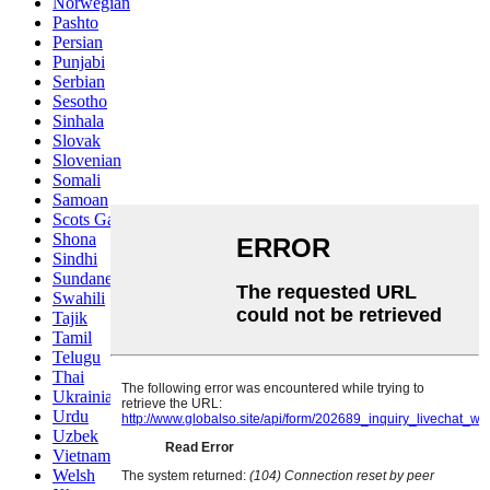
Norwegian
Pashto
Persian
Punjabi
Serbian
Sesotho
Sinhala
Slovak
Slovenian
Somali
Samoan
Scots Gaelic
Shona
Sindhi
Sundanese
Swahili
Tajik
Tamil
Telugu
Thai
Ukrainian
Urdu
Uzbek
Vietnamese
Welsh