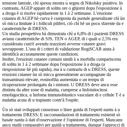
tensione laterale, chì spessu mostra u segnu di Nikolsky pusitivu. In
cuntrastu, AGEP appare di solitu ore o ghjorni dopu l'esposizione à
a droga è si risolve rapidamente in 1 à 2 settimane. L'eruzione
cutanea di AGEP hè curva è cumposta da pustule generalizate chì ùn
sò micca limitate à i folliculi piliferi, ciò chì hè un pocu sfarente da e
caratteristiche di DRESS.
Un studiu prospettivu hà dimustratu chì u 6,8% di i pazienti DRESS
avianu caratteristiche di SJS, TEN o AGEP, di i quali u 2,5% era
cunsideratu cum'è avendu reazzioni avverse cutanee gravi
sovrapposte. L'usu di i criteri di validazione RegiSCAR aiuta à
identificà accuratamente queste cundizioni.
Inoltre, l'eruzioni cutanee cumuni simili à u morbillu cumpariscenu
di solitu in 1 à 2 settimane dopu l'esposizione à a droga (a
riesposizione hè più rapida), ma à u cuntrariu di u DRESS, queste
eruzioni cutanee ùn sò micca generalmente accumpagnate da
transaminasi elevate, eosinofilia aumentata o un tempu di
ricuperazione prolungatu da i sintomi. U DRESS deve ancu esse
distintu da altre zone di malattia, cumprese a linfoistiocitosi
emofagocitica, u linfoma immunoblastico vasculare di e cellule T è a
malattia acuta di u trapianto contr'à l'ospite.
Ùn sò stati sviluppati cunsensus o linee guida di l'esperti nantu à u
trattamentu DRESS; E raccomandazioni di trattamentu esistenti sò
basate nantu à dati d'osservazione è l'opinione di l'esperti. Mancanu
ancu studii comparativi per guidà u trattamentu, dunque l'approcci di