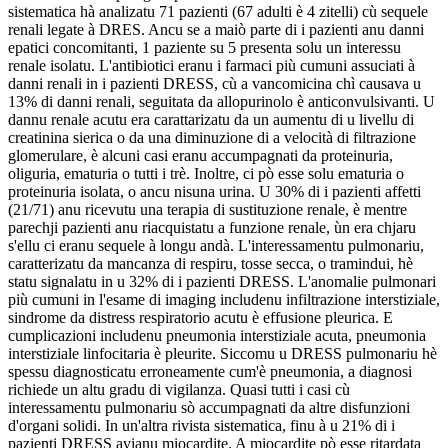
sistematica hà analizatu 71 pazienti (67 adulti è 4 zitelli) cù sequele
renali legate à DRES. Ancu se a maiò parte di i pazienti anu danni
epatici concomitanti, 1 paziente su 5 presenta solu un interessu
renale isolatu. L'antibiotici eranu i farmaci più cumuni assuciati à
danni renali in i pazienti DRESS, cù a vancomicina chì causava u
13% di danni renali, seguitata da allopurinolo è anticonvulsivanti. U
dannu renale acutu era carattarizatu da un aumentu di u livellu di
creatinina sierica o da una diminuzione di a velocità di filtrazione
glomerulare, è alcuni casi eranu accumpagnati da proteinuria,
oliguria, ematuria o tutti i trè. Inoltre, ci pò esse solu ematuria o
proteinuria isolata, o ancu nisuna urina. U 30% di i pazienti affetti
(21/71) anu ricevutu una terapia di sustituzione renale, è mentre
parechji pazienti anu riacquistatu a funzione renale, ùn era chjaru
s'ellu ci eranu sequele à longu andà. L'interessamentu pulmonariu,
caratterizatu da mancanza di respiru, tosse secca, o tramindui, hè
statu signalatu in u 32% di i pazienti DRESS. L'anomalie pulmonari
più cumuni in l'esame di imaging includenu infiltrazione interstiziale,
sindrome da distress respiratorio acutu è effusione pleurica. E
cumplicazioni includenu pneumonia interstiziale acuta, pneumonia
interstiziale linfocitaria è pleurite. Siccomu u DRESS pulmonariu hè
spessu diagnosticatu erroneamente cum'è pneumonia, a diagnosi
richiede un altu gradu di vigilanza. Quasi tutti i casi cù
interessamentu pulmonariu sò accumpagnati da altre disfunzioni
d'organi solidi. In un'altra rivista sistematica, finu à u 21% di i
pazienti DRESS avianu miocardite. A miocardite pò esse ritardata