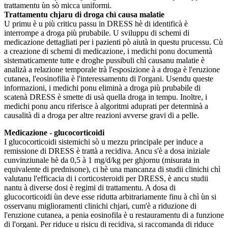
trattamentu ùn sò micca uniformi.
Trattamentu chjaru di droga chì causa malatie
U primu è u più criticu passu in DRESS hè di identificà è
interrompe a droga più prubabile. U sviluppu di schemi di
medicazione dettagliati per i pazienti pò aiutà in questu prucessu. Cù
a creazione di schemi di medicazione, i medichi ponu documentà
sistematicamente tutte e droghe pussibuli chì causanu malatie è
analizà a relazione temporale trà l'esposizione à a droga è l'eruzione
cutanea, l'eosinofilia è l'interessamentu di l'organi. Usendu queste
informazioni, i medichi ponu eliminà a droga più prubabile di
scatenà DRESS è smette di usà quella droga in tempu. Inoltre, i
medichi ponu ancu riferisce à algoritmi aduprati per determinà a
causalità di a droga per altre reazioni avverse gravi di a pelle.
Medicazione - glucocorticoidi
I glucocorticoidi sistemichi sò u mezzu principale per induce a
remissione di DRESS è trattà a recidiva. Ancu s'è a dosa iniziale
cunvinziunale hè da 0,5 à 1 mg/d/kg per ghjornu (misurata in
equivalente di prednisone), ci hè una mancanza di studii clinichi chì
valutanu l'efficacia di i corticosteroidi per DRESS, è ancu studii
nantu à diverse dosi è regimi di trattamentu. A dosa di
glucocorticoidi ùn deve esse ridutta arbitrariamente finu à chì ùn si
osservanu miglioramenti clinichi chjari, cum'è a riduzione di
l'eruzione cutanea, a penia eosinofila è u restauramentu di a funzione
di l'organi. Per riduce u risicu di recidiva, si raccomanda di riduce