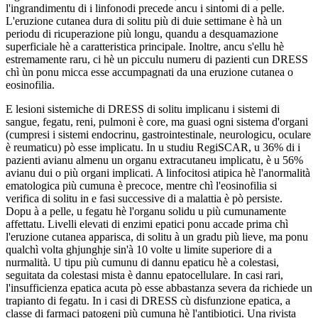
l'ingrandimentu di i linfonodi precede ancu i sintomi di a pelle.
L'eruzione cutanea dura di solitu più di duie settimane è hà un
periodu di ricuperazione più longu, quandu a desquamazione
superficiale hè a caratteristica principale. Inoltre, ancu s'ellu hè
estremamente raru, ci hè un picculu numeru di pazienti cun DRESS
chì ùn ponu micca esse accumpagnati da una eruzione cutanea o
eosinofilia.
E lesioni sistemiche di DRESS di solitu implicanu i sistemi di
sangue, fegatu, reni, pulmoni è core, ma guasi ogni sistema d'organi
(cumpresi i sistemi endocrinu, gastrointestinale, neurologicu, oculare
è reumaticu) pò esse implicatu. In u studiu RegiSCAR, u 36% di i
pazienti avianu almenu un organu extracutaneu implicatu, è u 56%
avianu dui o più organi implicati. A linfocitosi atipica hè l'anormalità
ematologica più cumuna è precoce, mentre chì l'eosinofilia si
verifica di solitu in e fasi successive di a malattia è pò persiste.
Dopu à a pelle, u fegatu hè l'organu solidu u più cumunamente
affettatu. Livelli elevati di enzimi epatici ponu accade prima chì
l'eruzione cutanea apparisca, di solitu à un gradu più lieve, ma ponu
qualchì volta ghjunghje sin'à 10 volte u limite superiore di a
nurmalità. U tipu più cumunu di dannu epaticu hè a colestasi,
seguitata da colestasi mista è dannu epatocellulare. In casi rari,
l'insufficienza epatica acuta pò esse abbastanza severa da richiede un
trapianto di fegatu. In i casi di DRESS cù disfunzione epatica, a
classe di farmaci patogeni più cumuna hè l'antibiotici. Una rivista