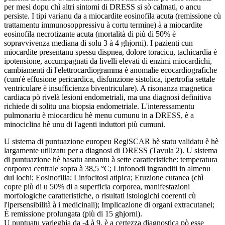
per mesi dopu chì altri sintomi di DRESS si sò calmati, o ancu
persiste. I tipi varianu da a miocardite eosinofila acuta (remissione cù
trattamentu immunosoppressivu à cortu termine) à a miocardite
eosinofila necrotizante acuta (mortalità di più di 50% è
sopravvivenza mediana di solu 3 à 4 ghjorni). I pazienti cun
miocardite presentanu spessu dispnea, dolore toracicu, tachicardia è
ipotensione, accumpagnati da livelli elevati di enzimi miocardichi,
cambiamenti di l'elettrocardiogramma è anomalie ecocardiografiche
(cum'è effusione pericardica, disfunzione sistolica, ipertrofia settale
ventriculare è insufficienza biventriculare). A risonanza magnetica
cardiaca pò rivelà lesioni endometriali, ma una diagnosi definitiva
richiede di solitu una biopsia endometriale. L'interessamentu
pulmonariu è miocardicu hè menu cumunu in a DRESS, è a
minociclina hè unu di l'agenti induttori più cumuni.
U sistema di puntuazione europeu RegiSCAR hè statu validatu è hè
largamente utilizatu per a diagnosi di DRESS (Tavula 2). U sistema
di puntuazione hè basatu annantu à sette caratteristiche: temperatura
corporea centrale sopra à 38,5 °C; Linfonodi ingranditi in almenu
dui lochi; Eosinofilia; Linfocitosi atipica; Eruzione cutanea (chì
copre più di u 50% di a superficia corporea, manifestazioni
morfologiche caratteristiche, o risultati istologichi coerenti cù
l'ipersensibilità à i medicinali); Implicazione di organi extracutanei;
È remissione prolungata (più di 15 ghjorni).
U puntuatu varieghja da -4 à 9, è a certezza diagnostica pò esse