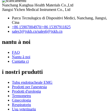
Nanchang Kanghua Health Materials Co.,Ltd
Jiangxi Yichen Medical Instrument Co., Ltd
Parcu Tecnulugicu di Dispositivi Medici, Nanchang, Jiangxi,
Cina
+86 15907004970/
+86 15397911825
sales3@jxkh.cn/
sales6@jxkh.cn
nantu à noi
FAQ
Nantu à noi
Cuntatta ci
i nostri prudutti
Tubu endotracheale EMG
Prodotti per l'anestesia
Prodotti d'urologia
Termometru
Ginecologia
Respiratoriu
Usu veterinariu